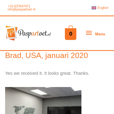
Ga
+31-637647471
English
info@paspartoet.nl
naar
de
inhoud
Menu
0
Menu
Brad, USA, januari 2020
Yes we received it. It looks great. Thanks.