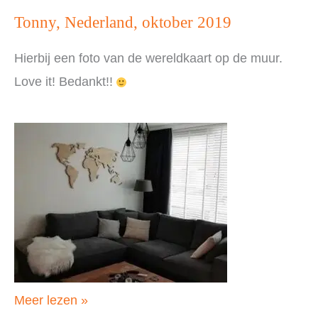
Tonny, Nederland, oktober 2019
Hierbij een foto van de wereldkaart op de muur.
Love it! Bedankt!!
Tonny,
Meer lezen »