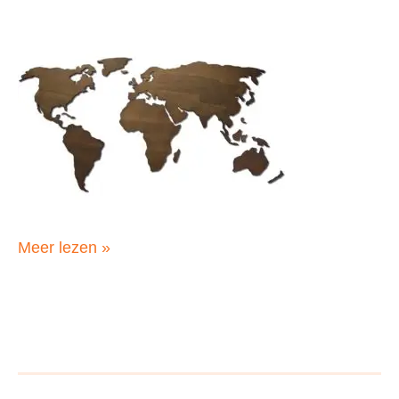
Claire,
Meer lezen »
Frankrijk,
november
2019