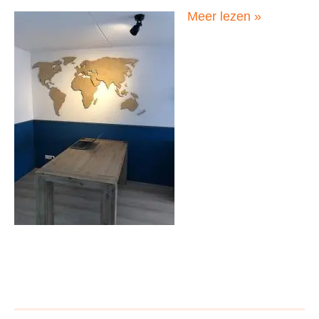
Sebastiaan,
Meer lezen »
Nederland,
september
2019