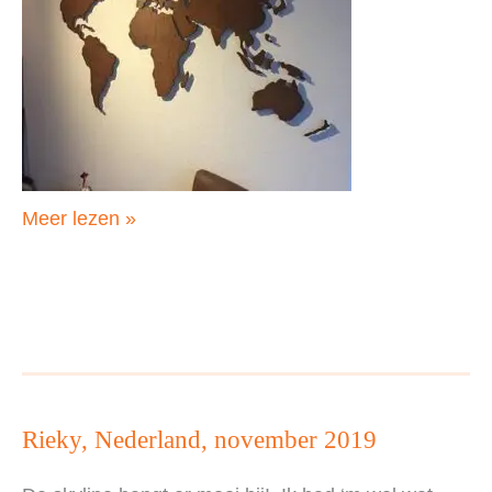
Mario,
Meer lezen »
Nederland,
december
2019
Rieky, Nederland, november 2019