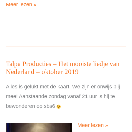
Joris,
Meer lezen »
Nederland,
oktober
2019
Talpa Producties – Het mooiste liedje van
Nederland – oktober 2019
Alles is gelukt met de kaart. We zijn er onwijs blij
mee! Aanstaande zondag vanaf 21 uur is hij te
bewonderen op sbs6
Talpa
Meer lezen »