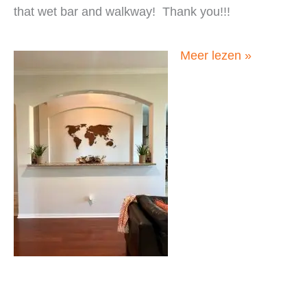
that wet bar and walkway! Thank you!!!
Kasia,
Meer lezen »
USA,
oktober
2019