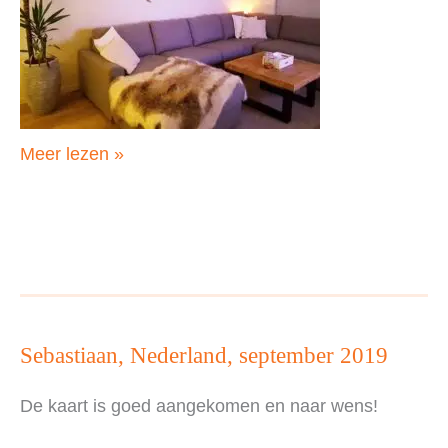
Kelly,
Meer lezen »
Nederland,
september
2019
Sebastiaan, Nederland, september 2019
De kaart is goed aangekomen en naar wens!