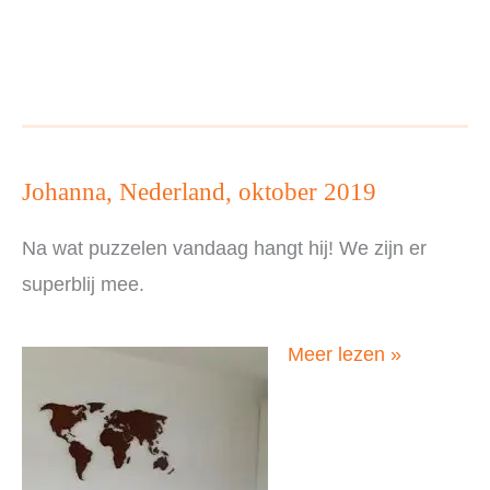
Nederland,
oktober
2019
Johanna, Nederland, oktober 2019
Na wat puzzelen vandaag hangt hij! We zijn er
superblij mee.
Johanna,
Meer lezen »
Nederland,
oktober
2019