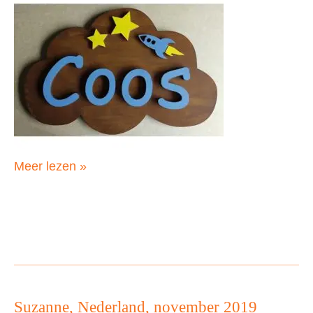
Charlotte,
Meer lezen »
Nederland,
november
2019
Suzanne, Nederland, november 2019