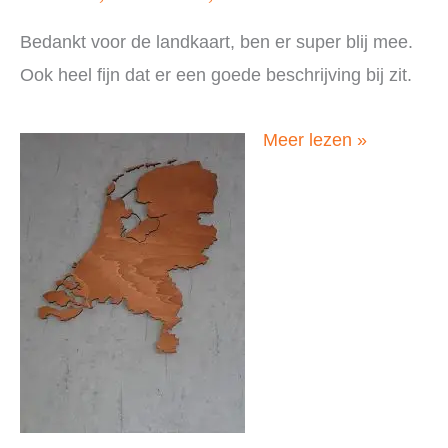
Bedankt voor de landkaart, ben er super blij mee.
Ook heel fijn dat er een goede beschrijving bij zit.
Suzanne,
Meer lezen »
Nederland,
november
2019