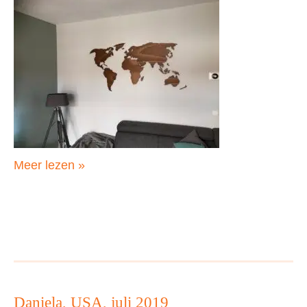
Peter,
Meer lezen »
Nederland,
juli
2019
Daniela, USA, juli 2019