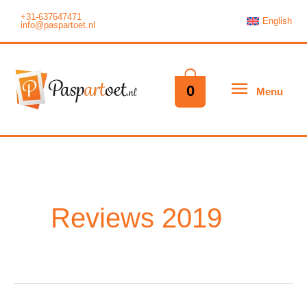
Ga
+31-637647471
English
info@paspartoet.nl
naar
de
inhoud
Menu
0
Menu
Reviews 2019