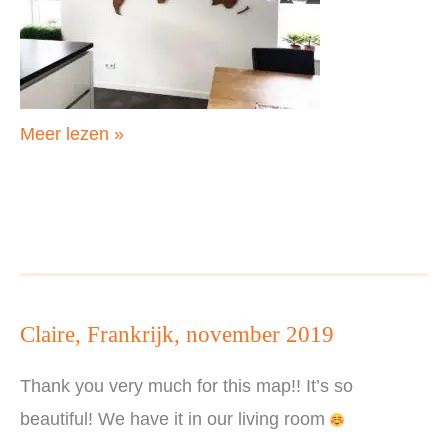
Jan
Meer lezen »
en
Christine,
Nederland,
november
2019
Claire, Frankrijk, november 2019
Thank you very much for this map!! It’s so
beautiful! We have it in our living room