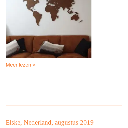
Daniëlle
Meer lezen »
en
Chris,
Nederland,
augustus
2019
Elske, Nederland, augustus 2019