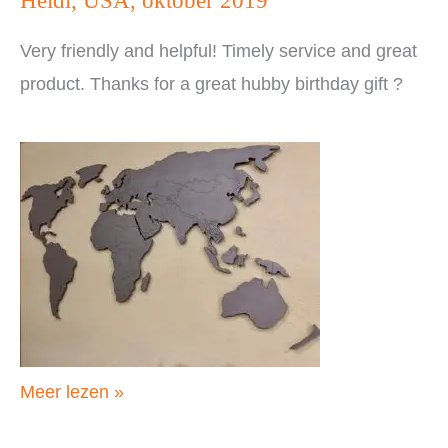
Heidi, USA, oktober 2019
Very friendly and helpful! Timely service and great
product. Thanks for a great hubby birthday gift ?
Heidi,
Meer lezen »
USA,