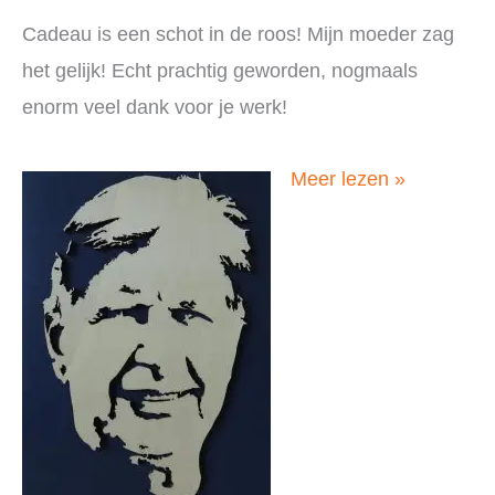
Cadeau is een schot in de roos! Mijn moeder zag
het gelijk! Echt prachtig geworden, nogmaals
enorm veel dank voor je werk!
Elske,
Meer lezen »
Nederland,
augustus
2019