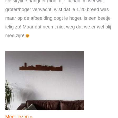
De skyline hangt er mooi bij! Ik had ‘m wel wat
groter/hoger verwacht, wist dat ie 1.20 breed was
maar op de afbeelding oogt ie hoger, is een beetje
ielig zo! Maar dat neemt niet weg dat we er wel blij
mee zijn!
Rieky,
Meer lezen »