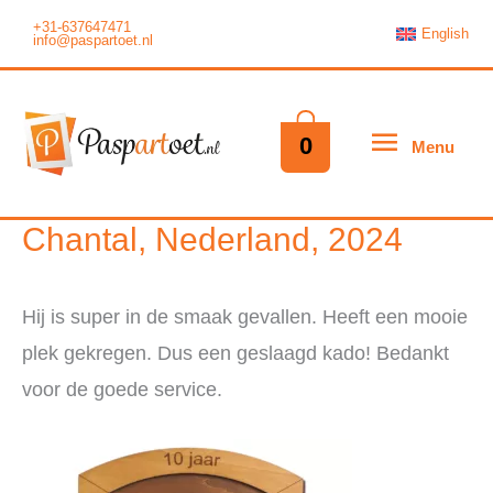
Ga
+31-637647471
English
info@paspartoet.nl
naar
de
inhoud
Menu
0
Menu
Chantal, Nederland, 2024
Hij is super in de smaak gevallen. Heeft een mooie
plek gekregen. Dus een geslaagd kado! Bedankt
voor de goede service.