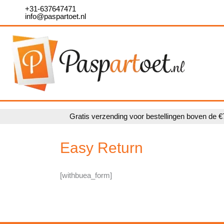
Ga
+31-637647471
info@paspartoet.nl
naar
de
inhoud
Gratis verzending voor bestellingen boven de €
Easy Return
[withbuea_form]