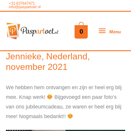
Ga
+31-637647471
info@paspartoet.nl
naar
de
Menu
0
Menu
inhoud
Jennieke, Nederland,
november 2021
We hebben hem ontvangen en zijn er heel erg blij
mee. Knap werk!
Bijgevoegd een paar foto’s
van ons jubileumcadeau, ze waren er heel erg blij
mee! Nogmaals bedankt!!