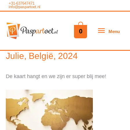
Ga
+31-637647471
info@paspartoet.nl
naar
de
Menu
0
Menu
inhoud
Julie, België, 2024
De kaart hangt en we zijn er super blij mee!