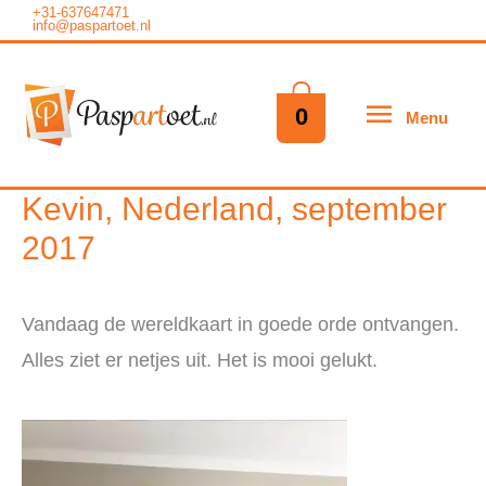
Ga
+31-637647471
info@paspartoet.nl
naar
de
Menu
0
Menu
inhoud
Kevin, Nederland, september
2017
Vandaag de wereldkaart in goede orde ontvangen.
Alles ziet er netjes uit. Het is mooi gelukt.