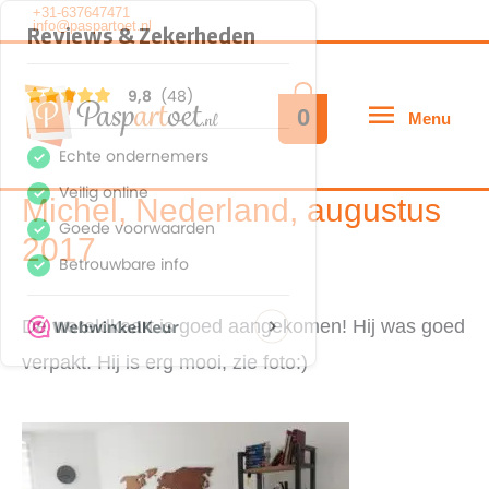
Ga
+31-637647471
info@paspartoet.nl
naar
de
Menu
0
Menu
inhoud
Michel, Nederland, augustus
2017
De wereldkaart is goed aangekomen! Hij was goed
verpakt. Hij is erg mooi, zie foto:)