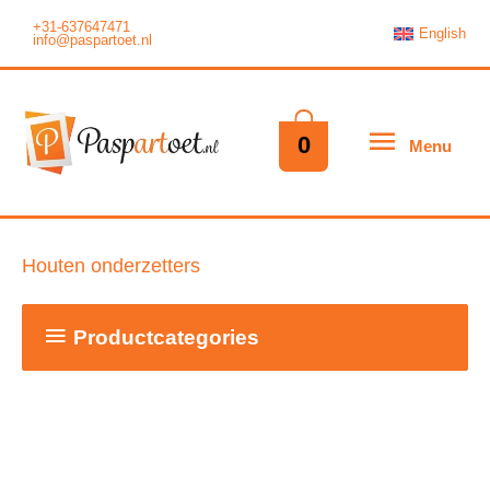
Ga
+31-637647471
English
info@paspartoet.nl
naar
de
inhoud
Menu
0
Menu
Houten onderzetters
Productcategories