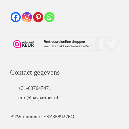
productpagina
Contact gegevens
+31-637647471
info@paspartoet.nl
BTW nummer: ESZ3589276Q