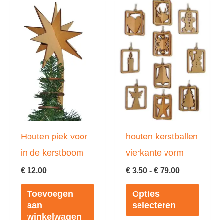
Houten piek voor
houten kerstballen
in de kerstboom
vierkante vorm
Prijsklasse
€
12.00
€
3.50
-
€
79.00
€ 3.50
Dit
tot
Toevoegen
Opties
€ 79.00
prod
aan
selecteren
winkelwagen
heeft