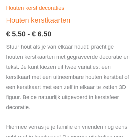
Houten kerst decoraties
Houten kerstkaarten
Prijsklasse:
€
5.50
-
€
6.50
€ 5.50
Stuur hout als je van elkaar houdt: prachtige
houten kerstkaarten met gegraveerde decoratie en
tot
tekst. Je kunt kiezen uit twee variaties: een
€ 6.50
kerstkaart met een uitneembare houten kerstbal of
een kerstkaart met een zelf in elkaar te zetten 3D
figuur. Beide natuurlijk uitgevoerd in kerstsfeer
decoratie.
Hiermee verras je je familie en vrienden nog eens