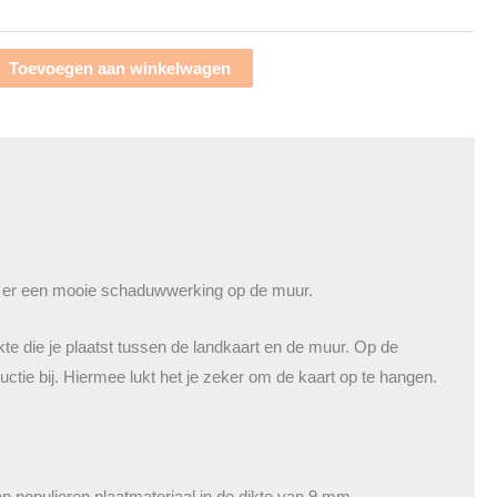
Toevoegen aan winkelwagen
Europa met Europese landen aantal
aat er een mooie schaduwwerking op de muur.
e die je plaatst tussen de landkaart en de muur. Op de
uctie bij. Hiermee lukt het je zeker om de kaart op te hangen.
populieren plaatmateriaal in de dikte van 9 mm.