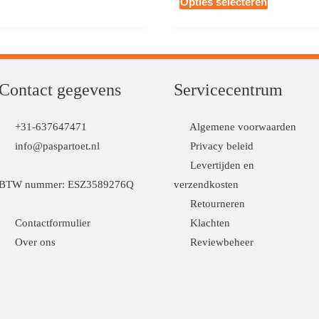
Opties selecteren
product
heeft
meerdere
variaties.
Contact gegevens
Servicecentrum
Deze
optie
+31-637647471
Algemene voorwaarden
kan
info@paspartoet.nl
Privacy beleid
gekozen
Levertijden en
worden
BTW nummer: ESZ3589276Q
verzendkosten
op
Retourneren
de
Contactformulier
Klachten
productpag
Over ons
Reviewbeheer