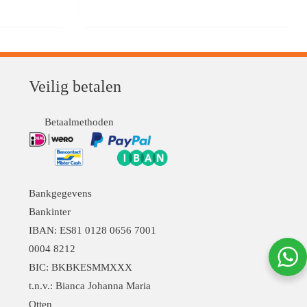
Veilig betalen
Betaalmethoden
Bankgegevens
Bankinter
ina
IBAN: ES81 0128 0656 7001
0004 8212
BIC: BKBKESMMXXX
t.n.v.: Bianca Johanna Maria
Otten