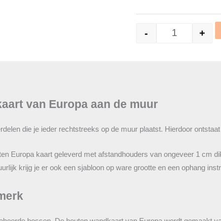
-
+
Houten kaart 
 kaart van Europa aan de muur
erdelen die je ieder rechtstreeks op de muur plaatst. Hierdoor ontst
uten Europa kaart geleverd met afstandhouders van ongeveer 1 cm dikt
lijk krijg je er ook een sjabloon op ware grootte en een ophang instr
merk
eheerde bossen. De houten wandkaart van Europa wordt gemaakt van 