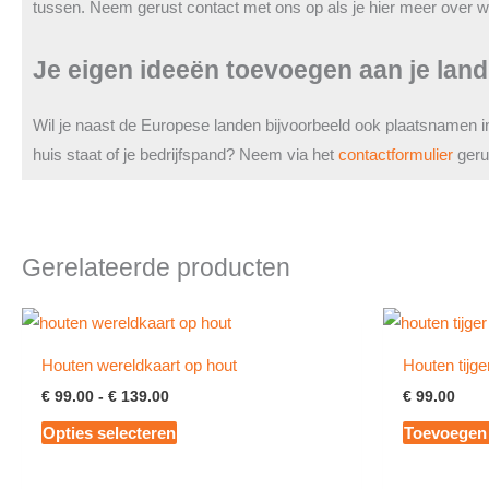
tussen. Neem gerust contact met ons op als je hier meer over wi
Je eigen ideeën toevoegen aan je land
Wil je naast de Europese landen bijvoorbeeld ook plaatsnamen i
huis staat of je bedrijfspand? Neem via het
contactformulier
geru
Gerelateerde producten
Houten wereldkaart op hout
Houten tijge
Prijsklasse:
€
99.00
-
€
139.00
€
99.00
€ 99.00
Dit
Opties selecteren
Toevoegen
tot
€ 139.00
product
heeft