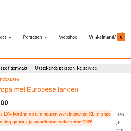
oet
Portretten
Webshop
Winkelmand/
0
nszelf gemaakt
Uitstekende persoonlijke service
ndkaarten
ropa met Europese landen
Prijsklasse:
.00
€ 279.00
0% korting op alle houten wereldkaarten XL in onze
Ben
telling gebruik je waardebon code: zomer2026
je
tot
een