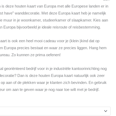
€ 309.00
n is deze houten kaart van Europa met alle Europese landen er in
t have” wanddecoratie. Met deze Europa kaart heb je namelijk
 de muur in je woonkamer, studeerkamer of slaapkamer. Kies aan
 Europa bijvoorbeeld je ideale reisroute of reisbestemming.
art is ook een heel mooi cadeau voor je (klein-)kind dat op
nden Europa precies bestaat en waar ze precies liggen. Hang hem
 bureau. Zo kunnen ze prima oefenen!
al georiënteerd bedrijf voor in je industriële kantoorinrichting nog
oratie? Dan is deze houten Europa kaart natuurlijk ook zeer
en op aan of de plekken waar je klanten zich bevinden. En gebruik
eur om aan te geven waar je nog naar toe wilt met je bedrijf.