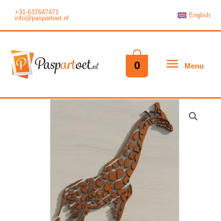
Ga
+31-637647471
English
info@paspartoet.nl
naar
de
inhoud
Menu
0
Menu