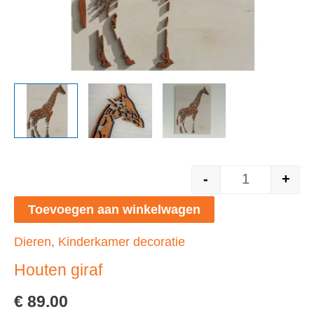
-
+
Houten giraf
Toevoegen aan winkelwagen
Dieren
,
Kinderkamer decoratie
Houten giraf
€
89.00