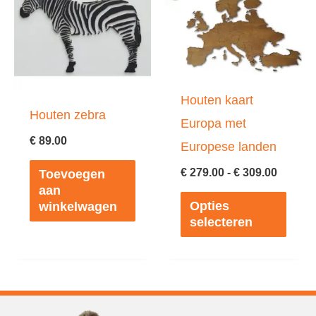
optie
kan
gekozen
worden
Houten kaart
op
Houten zebra
Europa met
de
€
89.00
Europese landen
productpagina
Prijskl
€
279.00
-
€
309.00
Toevoegen
€ 279.0
aan
Dit
tot
Opties
winkelwagen
€ 309.0
prod
selecteren
heeft
meer
varia
Deze